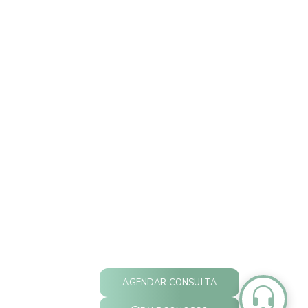
AGENDAR CONSULTA