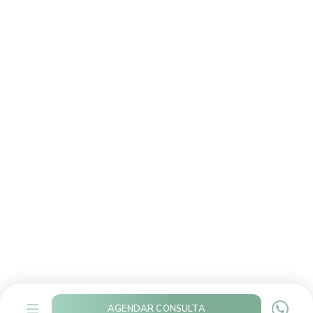
AGENDAR CONSULTA