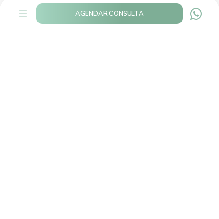
AGENDAR CONSULTA