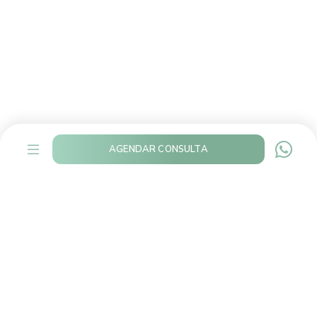
AGENDAR CONSULTA