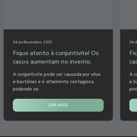
04 de Novembro 2025
04 
Fique atento à conjuntivite! Os
Fi
casos aumentam no inverno.
ca
A conjuntivite pode ser causada por vírus
A c
e bactérias e é altamente contagiosa,
e b
podendo se...
pod
LEIA MAIS