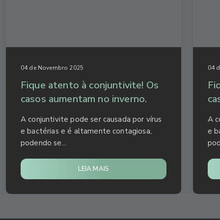
04 de Novembro 2025
04 
Fique atento à conjuntivite! Os
Fi
casos aumentam no inverno.
ca
A conjuntivite pode ser causada por vírus
A c
e bactérias e é altamente contagiosa,
e b
podendo se...
pod
LEIA MAIS