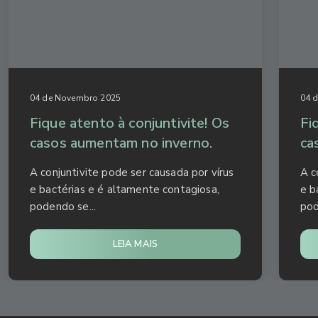
04 de Novembro 2025
04 
Fique atento à conjuntivite! Os
Fi
casos aumentam no inverno.
ca
A conjuntivite pode ser causada por vírus
A c
e bactérias e é altamente contagiosa,
e b
podendo se...
pod
LEIA MAIS