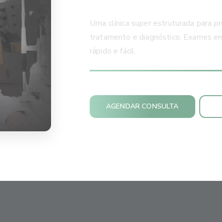
Uma clínica super estruturada para pr
tratamento e diagnóstico. Exames em 
rápido e fácil.
AGENDAR CONSULTA