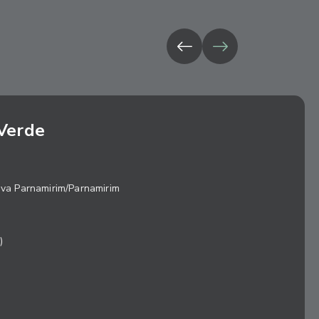
Verde
ova Parnamirim/Parnamirim
)