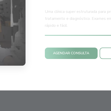
Uma clínica super estruturada para pr
tratamento e diagnóstico. Exames em 
rápido e fácil.
AGENDAR CONSULTA