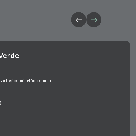
Verde
ova Parnamirim/Parnamirim
)