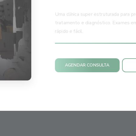
Uma clínica super estruturada para pr
tratamento e diagnóstico. Exames em 
rápido e fácil.
AGENDAR CONSULTA