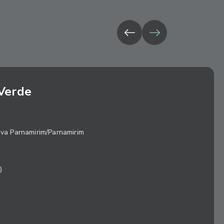
Verde
ova Parnamirim/Parnamirim
)