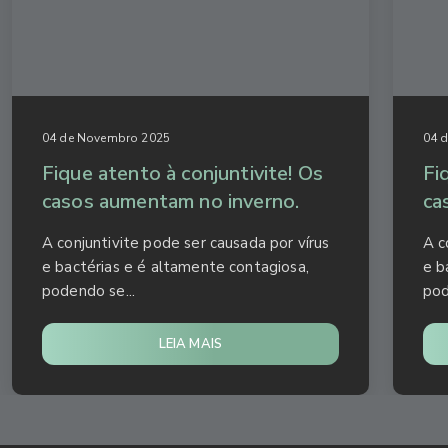
04 de Novembro 2025
04 
Fique atento à conjuntivite! Os
Fi
casos aumentam no inverno.
ca
A conjuntivite pode ser causada por vírus
A c
e bactérias e é altamente contagiosa,
e b
podendo se...
pod
LEIA MAIS