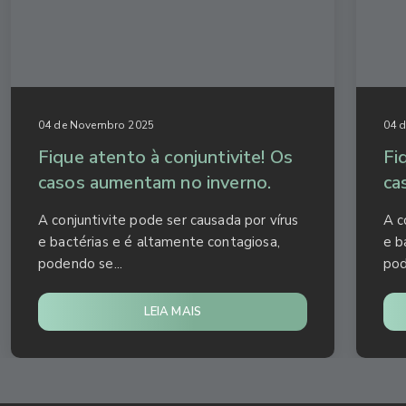
04 de Novembro 2025
04 
Fique atento à conjuntivite! Os
Fi
casos aumentam no inverno.
ca
A conjuntivite pode ser causada por vírus
A c
e bactérias e é altamente contagiosa,
e b
podendo se...
pod
LEIA MAIS