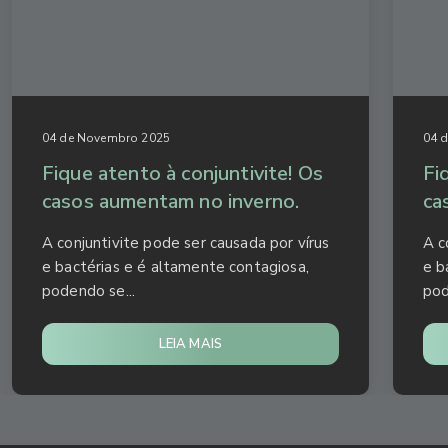
04 de Novembro 2025
04 
Fique atento à conjuntivite! Os
Fi
casos aumentam no inverno.
ca
A conjuntivite pode ser causada por vírus
A c
e bactérias e é altamente contagiosa,
e b
podendo se...
pod
LEIA MAIS