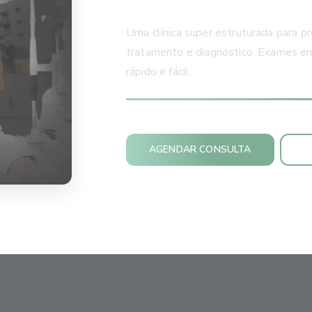
Uma clínica super estruturada para pr
tratamento e diagnóstico. Exames em 
rápido e fácil.
AGENDAR CONSULTA