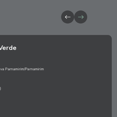
Verde
ova Parnamirim/Parnamirim
)