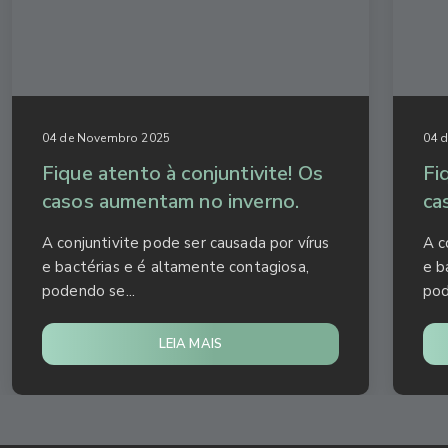
04 de Novembro 2025
04 
Fique atento à conjuntivite! Os
Fi
casos aumentam no inverno.
ca
A conjuntivite pode ser causada por vírus
A c
e bactérias e é altamente contagiosa,
e b
podendo se...
pod
LEIA MAIS