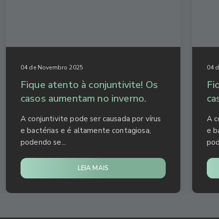
04 de Novembro 2025
04 
Fique atento à conjuntivite! Os
Fi
casos aumentam no inverno.
ca
A conjuntivite pode ser causada por vírus
A c
e bactérias e é altamente contagiosa,
e b
podendo se...
pod
LEIA MAIS