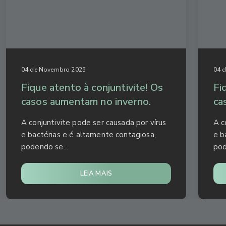
04 de Novembro 2025
04 
Fique atento à conjuntivite! Os
Fi
casos aumentam no inverno.
ca
A conjuntivite pode ser causada por vírus
A c
e bactérias e é altamente contagiosa,
e b
podendo se...
pod
LEIA MAIS