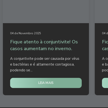
04 de Novembro 2025
04 
Fique atento à conjuntivite! Os
Fi
casos aumentam no inverno.
ca
A conjuntivite pode ser causada por vírus
A c
e bactérias e é altamente contagiosa,
e b
podendo se...
pod
LEIA MAIS