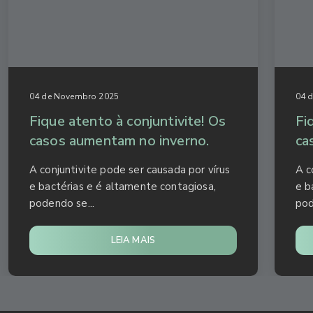
04 de Novembro 2025
04 
Fique atento à conjuntivite! Os
Fi
casos aumentam no inverno.
ca
A conjuntivite pode ser causada por vírus
A c
e bactérias e é altamente contagiosa,
e b
podendo se...
pod
LEIA MAIS