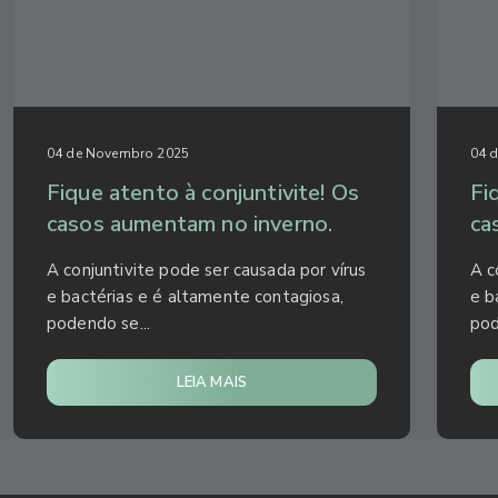
04 de Novembro 2025
04 
Fique atento à conjuntivite! Os
Fi
casos aumentam no inverno.
ca
A conjuntivite pode ser causada por vírus
A c
e bactérias e é altamente contagiosa,
e b
podendo se...
pod
LEIA MAIS