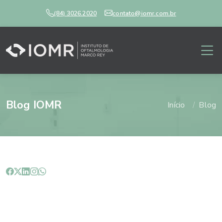
(84) 3026.2020
contato@iomr.com.br
Blog IOMR
Início
Blog
A criança hiperativa pode estar
apenas com problemas de visão