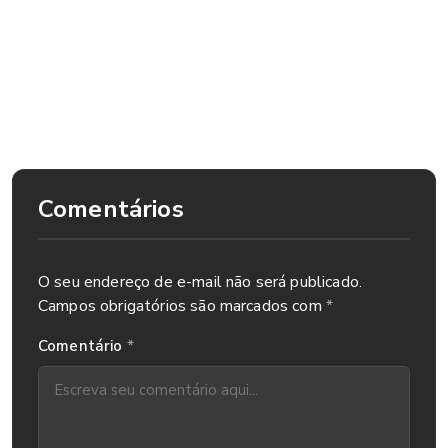
óculos. Essa necessidade só pode ser identificada na
consulta com um oftalmologista. O IOMR tem profissionais
especializados em saúde ocular de crianças. V
ocê pode
agendar o exame do seu filho diretamente pelo telefone
3026 2020.
Comentários
O seu endereço de e-mail não será publicado.
Campos obrigatórios são marcados com
*
*
Comentário