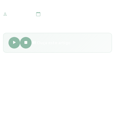
Marketing IOMR
05 de julho 2017
🔊 Ouça este artigo
7% da crianças com problemas visuais
são desatentas e agitadas
Entre a brincadeira, a reunião de amigos da escola e a hora
de estudar, as crianças podem mostrar algumas atitudes
que são interpretadas de diversas formas. Alguns podem
achar que ela é inquieta por natureza, levar em diversos