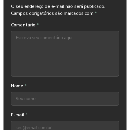
O seu endereço de e-mail não será publicado.
Campos obrigatórios são marcados com
*
*
Comentário
*
Nome
*
E-mail