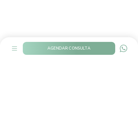
AGENDAR CONSULTA