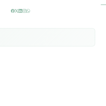
e que afeta os tecidos moles ao redor do olho. Ela ocorre
or do olho, e é potencialmente perigosa, podendo levar
es se não for tratada adequadamente.
ar através de uma ferida ou lesão no olho ou na área
ente crianças e dentre suas principais causas estão:
conjuntivites, abscessos ou infecções dentárias.