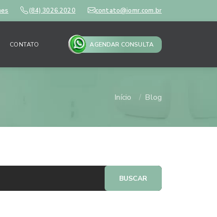
mes
(84) 3026.2020
contato@iomr.com.br
CONTATO
AGENDAR CONSULTA
Início
Blog
BUSCAR
ais lidos