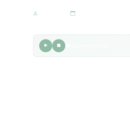
Marketing IOMR
23 de março 2023
🔊 Ouça este artigo
A celulite orbitária é uma infecção ocular grav
quando as bactérias invadem os tecidos ao red
à perda de visão ou outras complicações grav
As bactérias geralmente entram no tecido ocul
circundante e essa infecção acomete principalm
sinusite, traumas oculares, picadas de inseto, 
Os
sintomas
da celulite orbitária incluem: