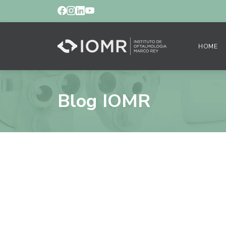
HOME
Blog IOMR
Celulite orbitária
essa infecção.