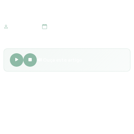
realização?
Marketing IOMR
16 de agosto 2018
🔊 Ouça este artigo
A cirurgia refrativa é um procedimento simples, que
dispensa a necessidade de internação e que tem um
objetivo de melhorar o estado refracional do olho.
Após uma cirurgia é normal uma sensação de corpo
estranho (como se fosse um cisco nos olhos), uma leve
ardência e um lacrimejamento nas primeiras horas.