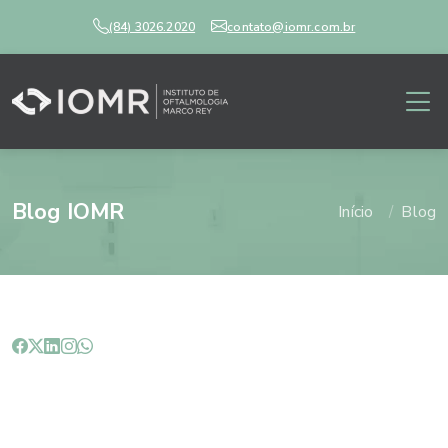
(84) 3026.2020
contato@iomr.com.br
Blog IOMR
Início
Blog
Cirurgia Refrativa: quais
cuidados devo ter após a