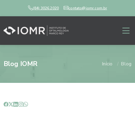
(84) 3026.2020
contato@iomr.com.br
Blog IOMR
Início
Blog
3 regras fundamentais para a
saúde dos olhos do seu filho