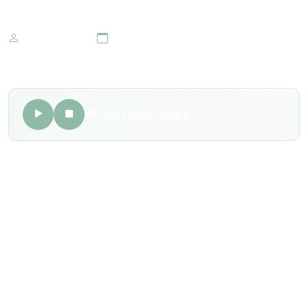
Marketing IOMR
21 de junho 2017
🔊 Ouça este artigo
Primeira consulta
Para uma infância colorida, nítida, em que os estímulos
visuais favorecem o aprendizado, os papais precisam estar
atentos aos sinais de que a saúde dos olhos dos pequenos
está em ordem. Mesmo que nenhum problema tenha sido