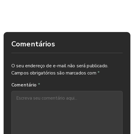
Sua visão precisa e merece o melhor cuidado. Marque sua
consulta no IOMR e conte com a melhor estrutura e
profissionais para seu diagnóstico e tratamento.
Comentários
O seu endereço de e-mail não será publicado.
Campos obrigatórios são marcados com
*
*
Comentário