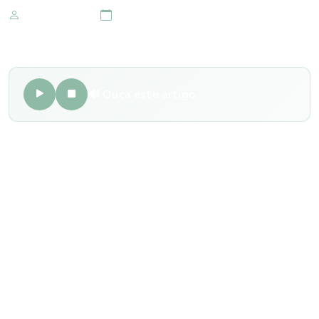
Marketing IOMR
28 de setembro 2018
🔊 Ouça este artigo
Ao todo, seis músculos controlam o movimento dos
nossos olhos. Para termos um olhar retilíneo, é preciso que
essas estruturas trabalhem de forma harmoniosa. Esses
músculos oculares, por sua vez, são controlados pelo
cérebro, através de impulsos nervosos. O estrabismo,
portanto, se trata de um certo desequilíbrio nos músculos
oculares, o que faz com que os olhos não fiquem
perfeitamente paralelos entre si.
De forma geral, existem três tipos de estrabismo: o olho
afetado pode estar desviado em direção ao nariz
(estrabismo convergente), para o lado (estrabismo