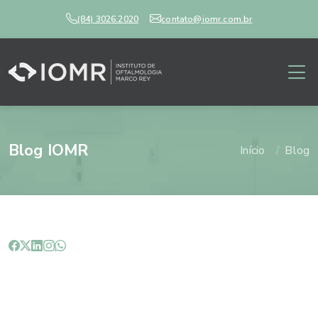
(84) 3026.2020
contato@iomr.com.br
Blog IOMR
Início
Blog
Como identificar o estrabismo?