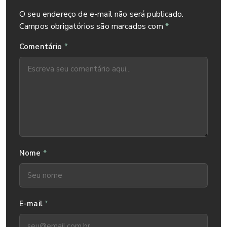
O seu endereço de e-mail não será publicado.
Campos obrigatórios são marcados com
*
*
Comentário
*
Nome
*
E-mail