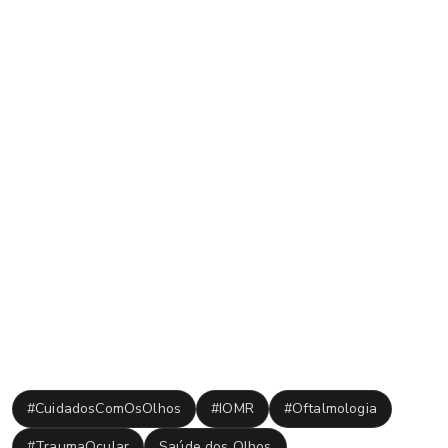
água por, no mínimo, 15 minutos. Caso o acidentado seja
usuário de lentes de contato, deve-se remover as lentes
imediatamente, a fim de facilitar a lavagem.
Se o trauma envolver a presença de um corpo estranho
como areia, poeira ou cílios, é essencial evitar esfregar os
olhos e os lavar com água. Caso seja possível, estimular o
lacrimejamento também pode ser útil.
Em qualquer um dos casos é indicado procurar ajuda
profissional, principalmente no que diz respeito a produtos
químicos e fragmentos.
Tags:
#CuidadosComOsOlhos
#IOMR
#Oftalmologia
#TraumaOcular
Saúde dos Olhos