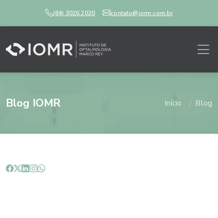
(84) 3026.2020
contato@iomr.com.br
Blog IOMR
Início
Blog
Como proceder em caso de
trauma ocular?