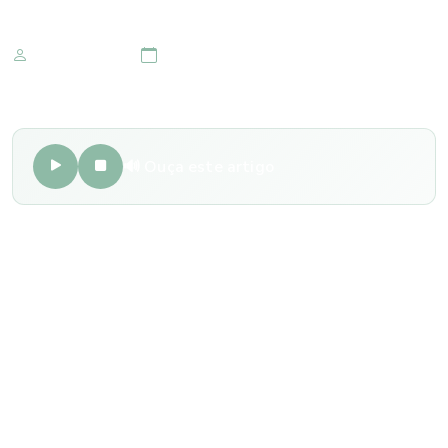
Marketing IOMR
15 de janeiro 2021
🔊 Ouça este artigo
Quando se sofre um trauma ocular, a primeira atitude é
procurar manter a calma ou tranquilizar quem sofreu o
acidente. Estabilizar o olho ferido também é o ideal a se
fazer no momento. Jamais tente remover fragmentos ou
realizar qualquer tipo de tratamento, uma vez que, fazendo
isso, existe a possibilidade de agravamento do quadro.
Acidentes envolvendo produtos químicos podem ter seus
danos minimizados realizando a lavagem dos olhos com