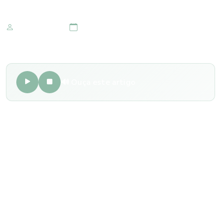
Marketing IOMR
12 de novembro 2019
🔊 Ouça este artigo
Muitas crianças autistas têm distúrbios oftalmológicos,
desde a cegueira às dificuldades na movimentação e
percepção de estímulos visuais. Um problema sério para
elas é a dificuldade em explorar a visão, porque muitas
terapias dedicadas à melhoria dos sintomas e adaptação
social, envolvem os estímulos visuais. Às vezes, falta
dinamismo e isso influencia na comunicação das crianças. É
comum que autistas possuam miopia, estrabismo,
ambliopia, entre outros problemas oftalmos.