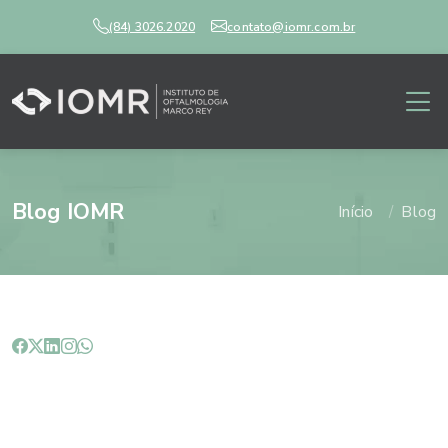
(84) 3026.2020
contato@iomr.com.br
Blog IOMR
Início
Blog
Crianças autistas e os
problemas visuais.