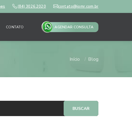
mes
(84) 3026.2020
contato@iomr.com.br
CONTATO
AGENDAR CONSULTA
Início
Blog
BUSCAR
ais lidos