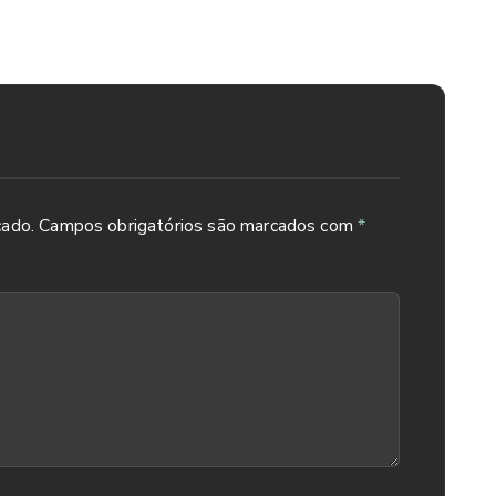
se mexer nos olhos;
momila, para aliviar o incômodo da coceira.
cado.
Campos obrigatórios são marcados com
*