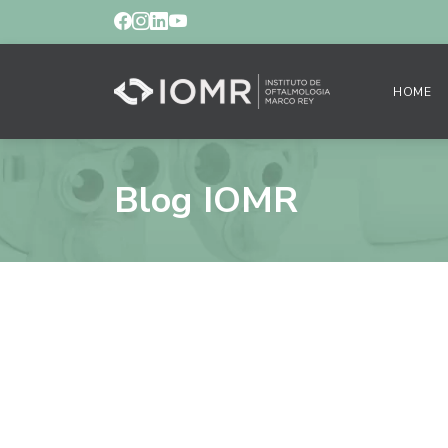
HOME
Blog IOMR
Cuidados com a co
gravidez.