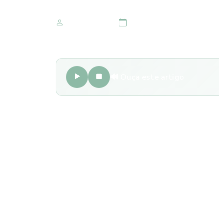
Marketing IOMR
24 de abril 2019
🔊 Ouça este artigo
Tratar a conjuntivite é algo normal na gravide
para a mulher, desde que o tratamento seja f
Para cuidar das conjuntivites bacteriana e alér
antialérgicos, mesmo esses medicamentos não 
com orientação do oftalmologista. O ideal é r
possível.
Veja algumas dicas, para aliviar o problem
–
Não esfregue os olhos, a irritação pode aumen
-Limpe sempre os olhos com água ou pano maci