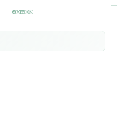
z, não há nada que represente muito risco para o bebê ou
eito de forma acompanhada por um oftalmologista.
gica é indicado uso de pomadas ou colírios antibióticos ou
sendo indicados para as gestantes, a não ser que seja
ealizar o tratamento com ações naturais, o máximo
a:
tar;
o e bem limpo, não deixe acumular secreções;