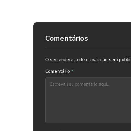
-Lave as mãos com frequência, principalmente 
-Faça compressas com água fria e com chá de ca
Comentários
O seu endereço de e-mail não será publi
*
Comentário