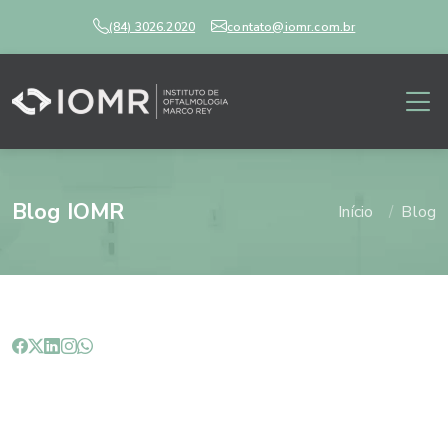
(84) 3026.2020
contato@iomr.com.br
Blog IOMR
Início
Blog
Dilatar a pupila é realmente
necessário?