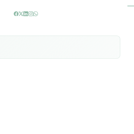
o o próprio nome sugere, é aliviar os sintomas da vista
ente as que envolvem dispositivos de luz azul.
esmo as que nunca precisaram usar óculos, já que ele não
omente dar mais conforto para os olhos para aqueles que
são, celulares ou computador.
: antirreflexo, com filtro azul, monofocal ou bifocal. É
a que ele indique o melhor tipo de armação e lentes de