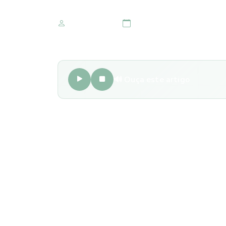
Marketing IOMR
28 de outubro 2022
🔊 Ouça este artigo
A principal função dos óculos de descanso, com
cansada em atividades do dia a dia, principalm
Ele pode ser utilizado por qualquer pessoa, m
tem grau e não é feito para corrigir a visão, s
precisam ficar muito tempo em frente à televi
As lentes podem ter diferentes tipos, entre elas
indicado buscar primeiro um oftalmologista par