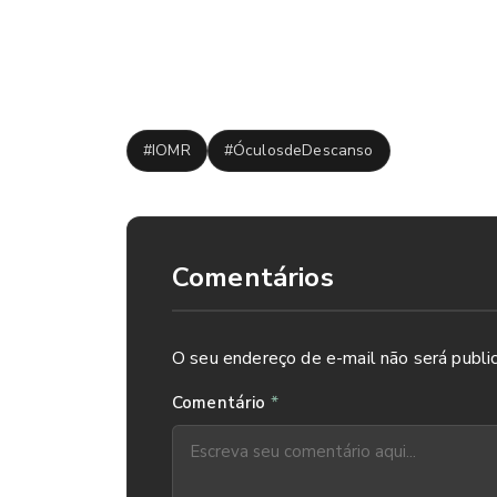
acordo com seu caso.
Tags:
#IOMR
#ÓculosdeDescanso
Comentários
O seu endereço de e-mail não será publi
*
Comentário