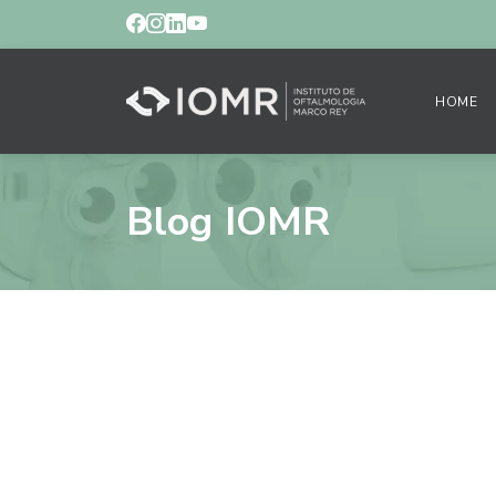
HOME
Blog IOMR
Entenda mais sobr
descanso.