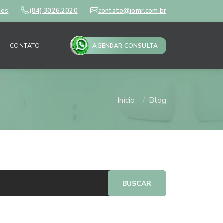
mes
(84) 3026.2020
contato@iomr.com.br
CONTATO
AGENDAR CONSULTA
Início
Blog
BUSCAR
ais lidos