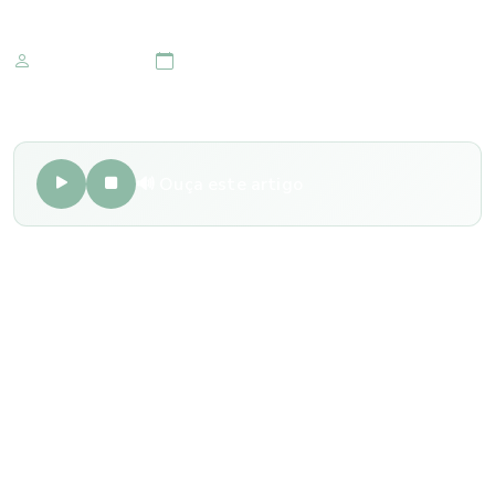
Marketing IOMR
10 de junho 2019
🔊 Ouça este artigo
Distúrbios nas vias lacrimais podem acarretar um problema
conhecido por lacrimejamento, ou seja, excesso de lágrimas
nos olhos. Geralmente, as causas mais comuns que
desencadeiam o problema são as renites e conjuntivite
alérgicas, assim como problemas de olho seco, triquíase e
irritações na córnea.
De forma mais específica, há o caso de aumento de
produção de lágrimas ou diminuição da drenagem
nasolacrimal, a dificuldade em drenar as vias lacrimais pode