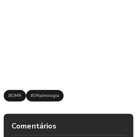
ser de caráter congênito ou adquirido.
Acompanhamento e tratamento:
Em crianças e adultos, a depender do caso, as situações de
lacrimejamento podem demandar a cirurgia, mas o
tratamento também pode ser feito com correções de
pontos lacrimais e outros procedimentos. Recomendamos
sempre a visita ao médico, para conversar a respeito de
qualquer dúvida.
Tags:
#IOMR
#Oftalmologia
Comentários