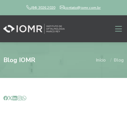
(84) 3026.2020
contato@iomr.com.br
Blog IOMR
Início
Blog
Entenda o que é o
lacrimejamento.