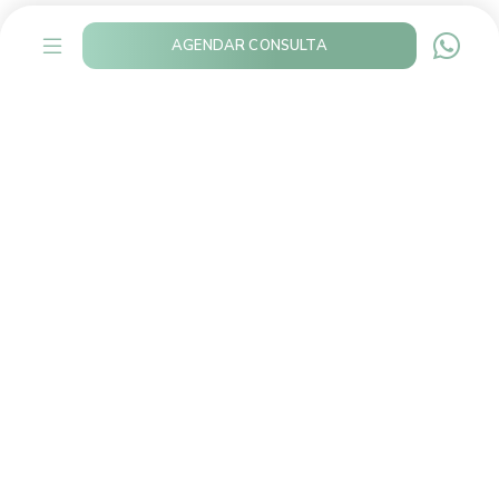
AGENDAR CONSULTA