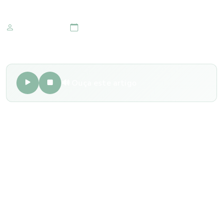
Marketing IOMR
20 de junho 2023
🔊 Ouça este artigo
A visita ao oftalmologista é importante tanto para crianças
quanto adultos, entretanto, nem sempre é realizada com
frequência, podendo causar o aparecimento de problemas
oculares que podem levar à perda de visão.
Os exames oftalmológicos regulares são essenciais para o
diagnóstico precoce de algumas doenças, como catarata,
glaucoma, degeneração macular e retinopatia diabética.
Essas condições são assintomáticas em estágios iniciais e