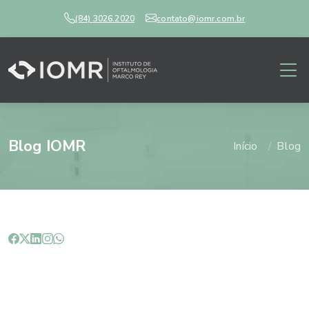
(84) 3026.2020
contato@iomr.com.br
Blog IOMR
Início
Blog
Importância de manter os
exames oftalmológicos em dia.