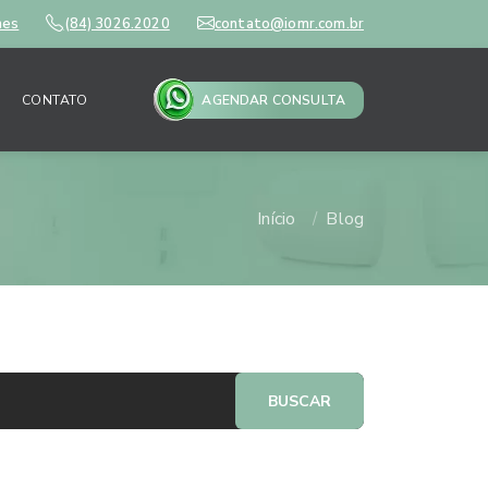
mes
(84) 3026.2020
contato@iomr.com.br
CONTATO
AGENDAR CONSULTA
Início
Blog
BUSCAR
ais lidos