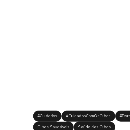
haja casos de pacientes portadores da hiperm
idade.
Atualmente, ainda não há como prevenir o surg
consequência natural do envelhecimento do org
rapidez a chegada da vista cansada. Para aquel
precisam do foco visual, a percepção do proble
Para conter o desconforto, algumas das saídas
focando o olhar em locais mais distantes. Com
também é um processo comum, mas que se estabi
recomenda-se o uso de lentes de contato ou us
Tags:
#Cuidados
#CuidadosComOsOlhos
#Dor
Olhos Saudáveis
Saúde dos Olhos