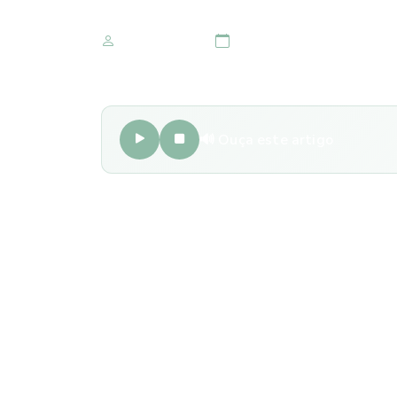
Marketing IOMR
07 de setembro 2020
🔊 Ouça este artigo
Embora não seja uma doença, a vista cansada,
pacientes na execução de tarefas com uma distâ
computador. Trata-se de um movimento involun
da idade.
Com o passar dos anos, é comum que o cristali
internos do olho tenham suas funções diminu
natural necessário para ver com nitidez objeto
processo natural de envelhecimento do organ