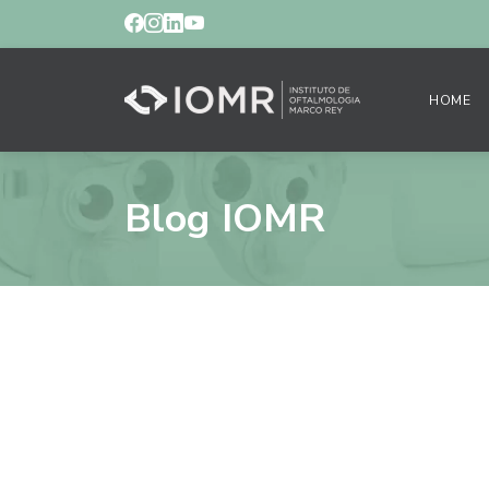
HOME
Blog IOMR
O que você precisa
cansada.