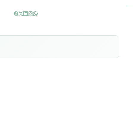
 também chamada de presbiopia, traz desconforto aos
ncia curta ou considerável, como leitura e uso de
tário natural, ocasionado principalmente pelo avanço
no perca a elasticidade, fazendo com o que os músculos
ídas. Assim, compromete-se o processo de acomodação
s para perto ou meia distância. A presbiopia se deve ao
ismo e costuma aparecer após os 40 anos, muito embora