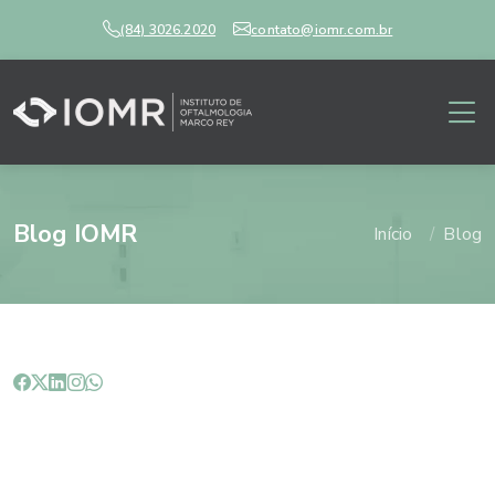
(84) 3026.2020
contato@iomr.com.br
Blog IOMR
Início
Blog
Quais são as causas do
pterígio?