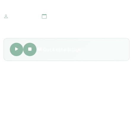
Marketing IOMR
11 de julho 2023
🔊 Ouça este artigo
O pterígio é uma condição ocular comum que afeta a
conjuntiva, uma fina membrana que cobre a parte branca
dos olhos. Também conhecido como “carne no olho”, o
pterígio é caracterizado pelo crescimento anormal de
tecido sobre a córnea.
As causas podem ser por diferentes fatores e variam de
pessoa para pessoa. Alguns dos principais fatores que
contribuem para o desenvolvimento dessa condição são: