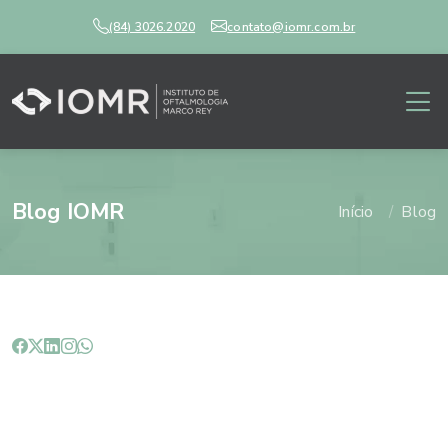
(84) 3026.2020
contato@iomr.com.br
Blog IOMR
Início
Blog
Qual é a frequência saudável da
piscada humana?