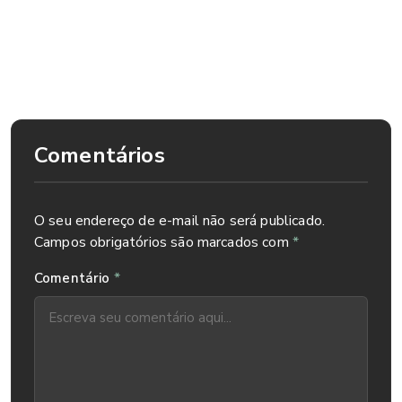
piscada humana depende de alguns fatores como, por
exemplo, o humor da pessoa. Quando estamos mais
cansados, costumamos a piscar mais vezes e durante mais
tempo.
Comentários
O seu endereço de e-mail não será publicado.
Campos obrigatórios são marcados com
*
*
Comentário