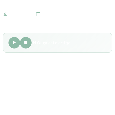
Marketing IOMR
19 de outubro 2018
🔊 Ouça este artigo
Em média, o ser humano pisca o olho aproximadamente 15
a 20 vezes por minuto. A frequência da piscada humana é
relacionada tanto a lubrificação saudável dos olhos, quanto
a renovação da atenção visual para uma nova tarefa a ser
realizada.
Apesar da média citada acima, a frequência e a duração da