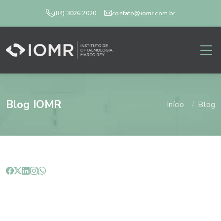
(84) 3026.2020
contato@iomr.com.br
Blog IOMR
Início
Blog
Vantagens das lentes com filtro
de luz azul.