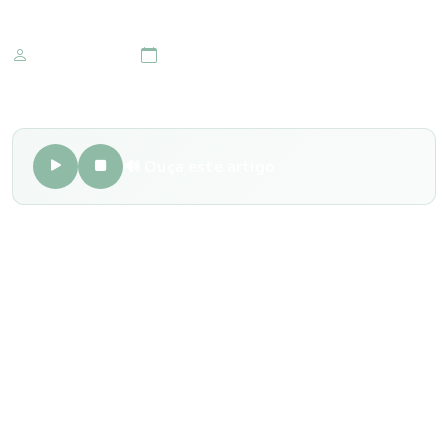
Marketing IOMR
09 de junho 2024
🔊 Ouça este artigo
As lentes com filtro azul têm ganhado popularidade nos
últimos anos por serem projetadas para filtrar a luz azul
nociva emitida por dispositivos eletrônicos como
smartphones, tablets, computadores e até mesmo
lâmpadas de LED.
A exposição prolongada à luz azul pode causar fadiga
ocular digital, desconforto e até mesmo distúrbios no sono.
As lentes com filtro azul ajudam a bloquear essa luz