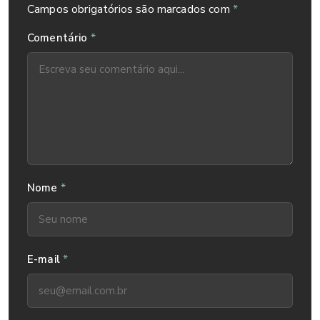
Campos obrigatórios são marcados com
*
*
Comentário
*
Nome
*
E-mail