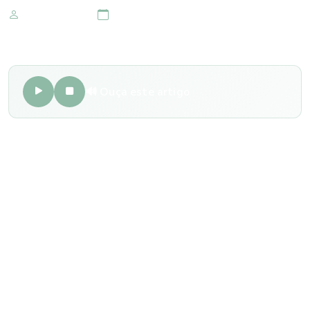
Marketing IOMR
21 de novembro 2020
🔊 Ouça este artigo
O ceratocone é uma doença ocular que progride com o
tempo, e que pode ser mais comum do que se imagina.
Quando não tratado, pode levar à perda da visão.
Os casos de ceratocone em casos mais avançados de
progressão são os mais fáceis de detectar, uma vez que se
caracteriza pela elevação na curvatura da córnea, que fica
pontuda e bastante visível. Contudo, nos casos mais
brandos, pode passar despercebido.
Geralmente, o transplante de córnea é o último recurso