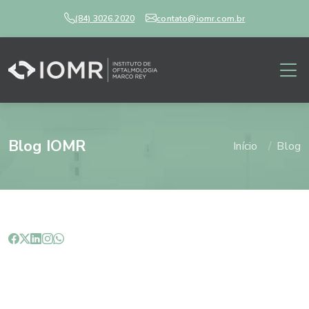
(84) 3026.2020
contato@iomr.com.br
Blog IOMR
Início
Blog
Você conhece o ceratocone?