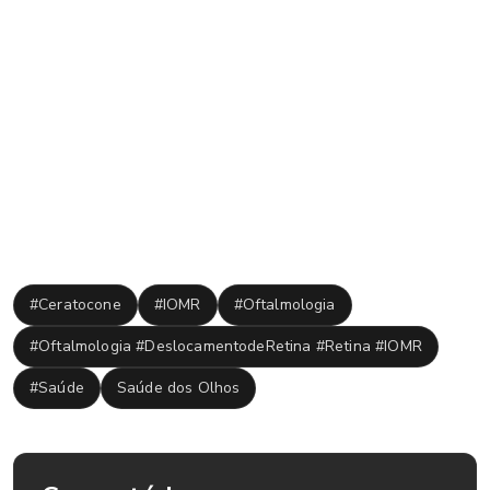
utilizado no tratamento do ceratocone. Antes de chegar a
esse ponto, pode-se optar pelo implante do anel de
ferrara e o crosslinking de colágeno. O risco de perda da
visão por ceratocone ocorre no estágio avançado da
doença, contudo, o tratamento se inicia antes de chegar a
este ponto, na maioria dos casos.
Tags:
#Ceratocone
#IOMR
#Oftalmologia
#Oftalmologia #DeslocamentodeRetina #Retina #IOMR
#Saúde
Saúde dos Olhos