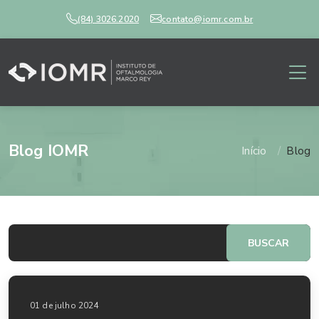
(84) 3026.2020
contato@iomr.com.br
Blog IOMR
Início
Blog
BUSCAR
01 de julho 2024