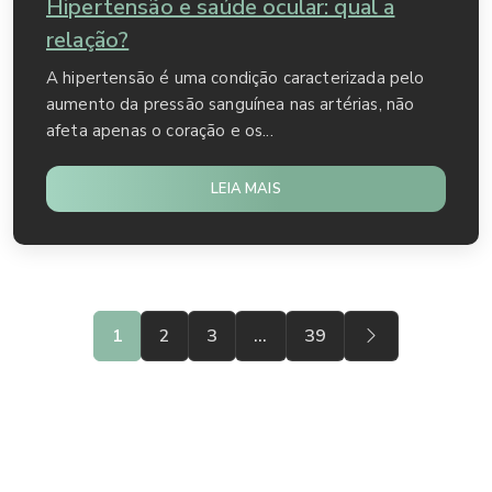
Hipertensão e saúde ocular: qual a
relação?
A hipertensão é uma condição caracterizada pelo
aumento da pressão sanguínea nas artérias, não
afeta apenas o coração e os...
LEIA MAIS
1
2
3
…
39
Mais lidos