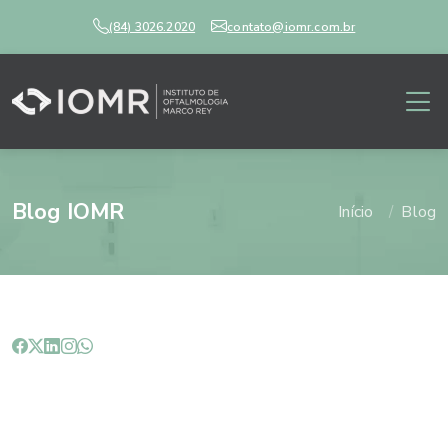
(84) 3026.2020
contato@iomr.com.br
Blog IOMR
Início
Blog
Estrabismo: entenda quais são
os principais tipos.