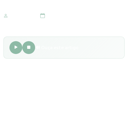
Marketing IOMR
26 de setembro 2022
🔊 Ouça este artigo
O estrabismo é uma condição visual em que os olhos ficam
desalinhados e não conseguem olhar na mesma direção.
Existem diversos tipos de estrabismo, cada um com sua
causa específica. Os principais tipos são:
1. Estrabismo divergente:
Chamado também de
exotropia, é o estrabismo em que o olho aponta para fora,
em direção às orelhas.