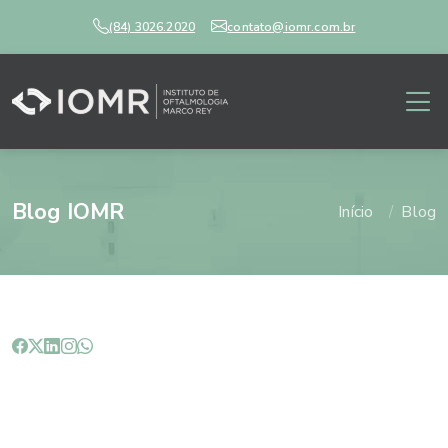
(84) 3026.2020
contato@iomr.com.br
Blog IOMR
Início
Blog
Por que os olhos dos bebês
mudam de cor?