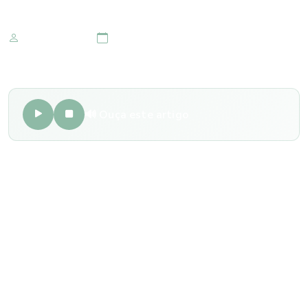
Marketing IOMR
03 de outubro 2022
🔊 Ouça este artigo
Quando o bebê nasce, os olhos não têm uma coloração
muito bem definida. Normalmente é azul escuro ou
acinzentado, que vai mudando conforme o tempo vai
passando. Isso ocorre porque a célula encarregada pela
produção da melanina, responsável pela pigmentação
marrom, necessita de luz para produzir a proteína. Então,
durante o tempo em que o bebê está na barriga, não há
como produzir a pigmentação que define a coloração dos
olhos.