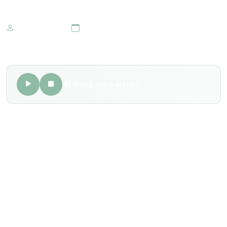
Marketing IOMR
09 de abril 2022
🔊 Ouça este artigo
A catarata é a principal causa de cegueira no mundo e
consiste na opacificação do cristalino, dificultando a entrada
de luz e a produção de imagens. Quando a doença afeta o
paciente, a única opção totalmente eficaz é a cirurgia, pois
o uso de colírios e óculos não são tratamentos capazes de
solucionar essa condição.
Na cirurgia de catarata é aplicada uma anestesia no globo
ocular e em seguida é feita uma microfragmentação e