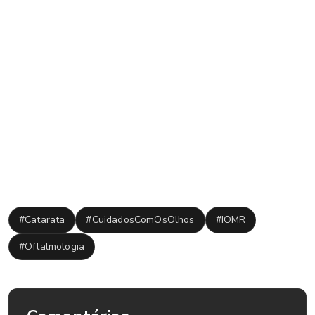
aspiração do cristalino. Após isso, é implantada uma lente
intraocular. Antigamente, a cirurgia era indicada apenas em
pacientes com estágio avançado da doença. Hoje, com a
medicina moderna, é indicado que a cirurgia seja feita o mais
brevemente possível. O procedimento dura em média 15
minutos e o pós-operatório normalmente é tranquilo,
quando as orientações do oftalmologista são seguidas
corretamente.
Tags:
#Catarata
#CuidadosComOsOlhos
#IOMR
#Oftalmologia